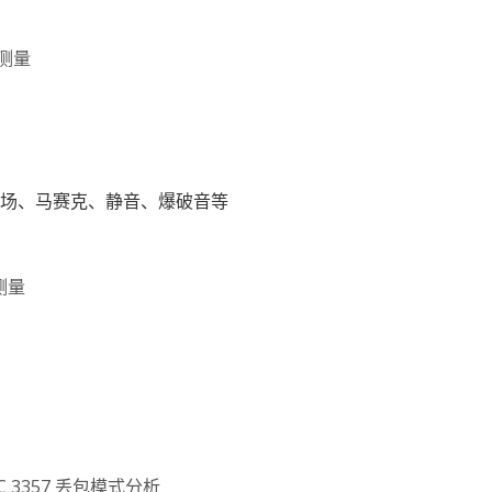
测量
彩场、马赛克、静音、爆破音等
测量
 3357 丢包模式分析