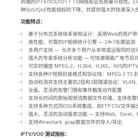
到端的IPTV/VOD/OTT TV网络和业务质量可视
种QoS/QoE性能指标的下降，并提供强大的快速深
功能特点：
•
基于分布式系统体系架构设计：采用Web的用户
•
高性能、可靠的IP视频统计引擎 — 24×7长期监测
•
多用户支持 — 允许多个用户从本地或远程同时访问
•
强大的专家系统分析功能 — 可快速隔离广电节目
•
可实时播放 MPEG-2、H.264、H.265、AVS的IPT
•
支持各种IP视频封装格式和协议栈：MPEG-2 TS 封装于
•
自动检测并支持主要的2层和3层隧道协议：VLAN, MP
•
全面、灵活的告警门限和事件触发动作配置
•
支持长时间的原始视频流数据文件存储，支持告警
•
支持多种方式同OSS系统集成，如FTP CSV文件输
•
强大、灵活的自动报表功能 — 支持Web、Excel
•
支持Wireshark pcap数据文件的导入/导出
IPTV/VOD 测试指标：