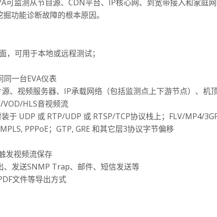
性。EVA可监测从节目源、CDN平台、IP核心网、到宽带接入和家
入挖掘功能诊断故障的根本原因。
界面，可用于本地或远程测试；
同一台EVA仪表
片源、视频服务器、IP承载网络（包括监测点上下游节点）、机
V/VOD/HLS音视频流
 UDP 或 RTP/UDP 或 RTSP/TCP协议栈上；FLV/MP4/
LS, PPPoE；GTP, GRE 和其它层3协议字节偏移
触发视频流保存
出、发送SNMP Trap、邮件、短信发送等
、PDF文件等导出方式