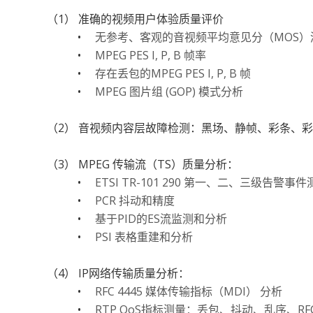
（1） 准确的视频用户体验质量评价
•
无参考、客观的音视频平均意见分（MOS）
•
MPEG PES I, P, B 帧率
•
存在丢包的MPEG PES I, P, B 帧
•
MPEG 图片组 (GOP) 模式分析
（2） 音视频内容层故障检测：黑场、静帧、彩条、
（3） MPEG 传输流（TS）质量分析：
•
ETSI TR-101 290 第一、二、三级告警事件
•
PCR 抖动和精度
•
基于PID的ES流监测和分析
•
PSI 表格重建和分析
（4） IP网络传输质量分析：
•
RFC 4445 媒体传输指标（MDI） 分析
•
RTP QoS指标测量：丢包、抖动、乱序、RFC