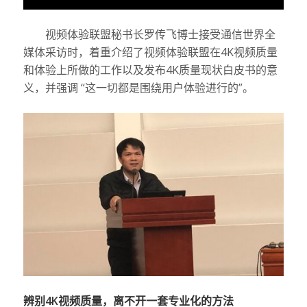
视频体验联盟秘书长罗传飞博士接受通信世界全
媒体采访时，着重介绍了视频体验联盟在4K视频质量
和体验上所做的工作以及发布4K质量现状白皮书的意
义，并强调 “这一切都是围绕用户体验进行的”。
辨别4K视频质量，离不开一套专业化的方法