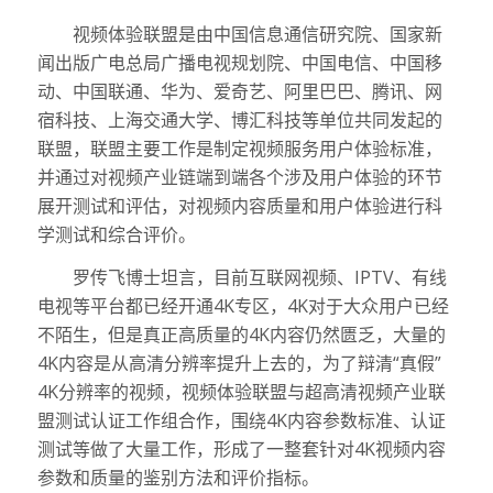
视频体验联盟是由中国信息通信研究院、国家新
闻出版广电总局广播电视规划院、中国电信、中国移
动、中国联通、华为、爱奇艺、阿里巴巴、腾讯、网
宿科技、上海交通大学、博汇科技等单位共同发起的
联盟，联盟主要工作是制定视频服务用户体验标准，
并通过对视频产业链端到端各个涉及用户体验的环节
展开测试和评估，对视频内容质量和用户体验进行科
学测试和综合评价。
罗传飞博士坦言，目前互联网视频、IPTV、有线
电视等平台都已经开通4K专区，4K对于大众用户已经
不陌生，但是真正高质量的4K内容仍然匮乏，大量的
4K内容是从高清分辨率提升上去的，为了辩清“真假”
4K分辨率的视频，视频体验联盟与超高清视频产业联
盟测试认证工作组合作，围绕4K内容参数标准、认证
测试等做了大量工作，形成了一整套针对4K视频内容
参数和质量的鉴别方法和评价指标。