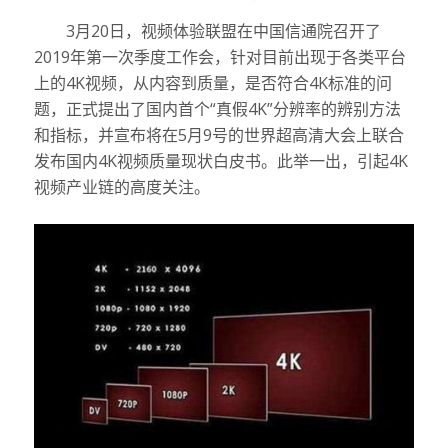
3月20日，视频体验联盟在中国信通院召开了
2019年第一次季度工作会，针对目前出现于各类平台
上的4K视频，从内容到质量，是否符合4K标准的问
题，正式提出了国内首个“真假4K”分辨率的辨别方法
和指标，并宣布将在5月9号的世界超高清大会上联合
发布国内4K视频质量现状白皮书。此举一出，引起4K
视频产业链的高度关注。