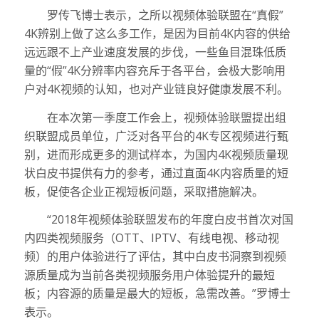
罗传飞博士表示，之所以视频体验联盟在“真假”
4K辨别上做了这么多工作，是因为目前4K内容的供给
远远跟不上产业速度发展的步伐，一些鱼目混珠低质
量的“假”4K分辨率内容充斥于各平台，会极大影响用
户对4K视频的认知，也对产业链良好健康发展不利。
在本次第一季度工作会上，视频体验联盟提出组
织联盟成员单位，广泛对各平台的4K专区视频进行甄
别，进而形成更多的测试样本，为国内4K视频质量现
状白皮书提供有力的参考，通过直面4K内容质量的短
板，促使各企业正视短板问题，采取措施解决。
“2018年视频体验联盟发布的年度白皮书首次对国
内四类视频服务（OTT、IPTV、有线电视、移动视
频）的用户体验进行了评估，其中白皮书洞察到视频
源质量成为当前各类视频服务用户体验提升的最短
板；内容源的质量是最大的短板，急需改善。”罗博士
表示。